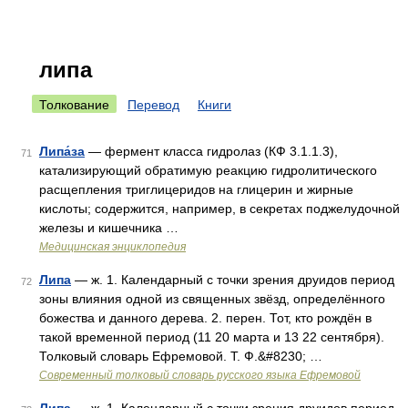
липа
Толкование
Перевод
Книги
Липа́за
— фермент класса гидролаз (КФ 3.1.1.3),
71
катализирующий обратимую реакцию гидролитического
расщепления триглицеридов на глицерин и жирные
кислоты; содержится, например, в секретах поджелудочной
железы и кишечника …
Медицинская энциклопедия
Липа
— ж. 1. Календарный с точки зрения друидов период
72
зоны влияния одной из священных звёзд, определённого
божества и данного дерева. 2. перен. Тот, кто рождён в
такой временной период (11 20 марта и 13 22 сентября).
Толковый словарь Ефремовой. Т. Ф.&#8230; …
Современный толковый словарь русского языка Ефремовой