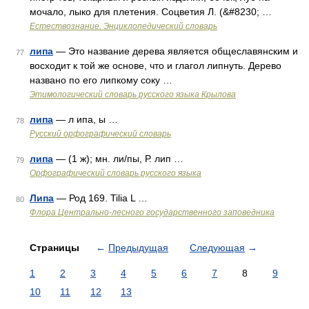
мочало, лыко для плетения. Соцветия Л. (&#8230; …
Естествознание. Энциклопедический словарь
липа
— Это название дерева является общеславянским и
77
восходит к той же основе, что и глагол липнуть. Дерево
названо по его липкому соку …
Этимологический словарь русского языка Крылова
липа
— л ипа, ы …
78
Русский орфографический словарь
липа
— (1 ж); мн. ли/пы, Р. лип …
79
Орфографический словарь русского языка
Липа
— Род 169. Tilia L …
80
Флора Центрально-лесного государственного заповедника
Страницы
←
Предыдущая
Следующая
→
1
2
3
4
5
6
7
8
9
10
11
12
13