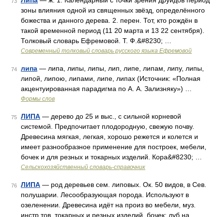
Липа
— ж. 1. Календарный с точки зрения друидов период
73
зоны влияния одной из священных звёзд, определённого
божества и данного дерева. 2. перен. Тот, кто рождён в
такой временной период (11 20 марта и 13 22 сентября).
Толковый словарь Ефремовой. Т. Ф.&#8230; …
Современный толковый словарь русского языка Ефремовой
липа
— липа, липы, липы, лип, липе, липам, липу, липы,
74
липой, липою, липами, липе, липах (Источник: «Полная
акцентуированная парадигма по А. А. Зализняку») …
Формы слов
ЛИПА
— дерево до 25 и выс., с сильной корневой
75
системой. Предпочитает плодородную, свежую почву.
Древесина мягкая, легкая, хорошо режется и колется и
имеет разнообразное применение для построек, мебели,
бочек и для резных и токарных изделий. Кора&#8230; …
Сельскохозяйственный словарь-справочник
ЛИПА
— род деревьев сем. липовых. Ок. 50 видов, в Сев.
76
полушарии. Лесообразующая порода. Используют в
озеленении. Древесина идёт на произ во мебели, муз.
инстр тов, токарных и резных изделий, бочек; луб на